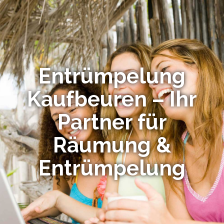
Entrümpelung
Kaufbeuren – Ihr
Partner für
Räumung &
Entrümpelung